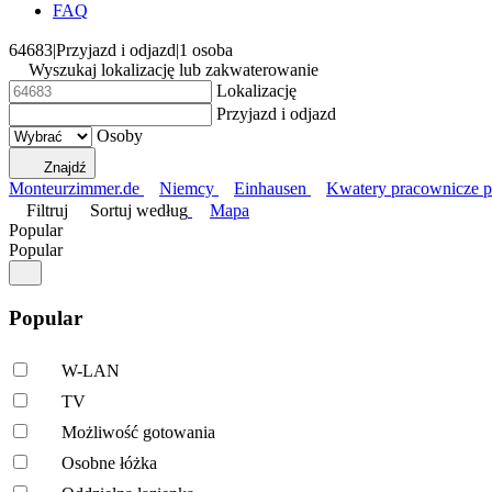
FAQ
64683
|
Przyjazd i odjazd
|
1 osoba
Wyszukaj lokalizację lub zakwaterowanie
Lokalizację
Przyjazd i odjazd
Osoby
Znajdź
Monteurzimmer.de
Niemcy
Einhausen
Kwatery pracownicze 
Filtruj
Sortuj według
Mapa
Popular
Popular
Popular
W-LAN
TV
Możliwość gotowania
Osobne łóżka