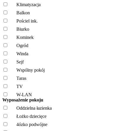
Klimatyzacja
Balkon
Pościel ink.
Biurko
Kominek
Ogród
Winda
Sejf
Wspólny pokój
Taras
TV
W-LAN
Wyposażenie pokoju
Oddzielna łazienka
Łożko dziecięce
4ózko podwójne