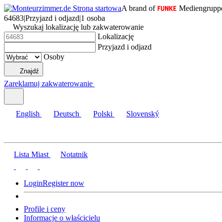
A brand of
Mediengrupp
64683
|
Przyjazd i odjazd
|
1 osoba
Wyszukaj lokalizację lub zakwaterowanie
Lokalizację
Przyjazd i odjazd
Osoby
Znajdź
Zareklamuj zakwaterowanie
English
Deutsch
Polski
Slovenský
Lista Miast
Notatnik
Login
Register now
Profile i ceny
Informacje o właścicielu