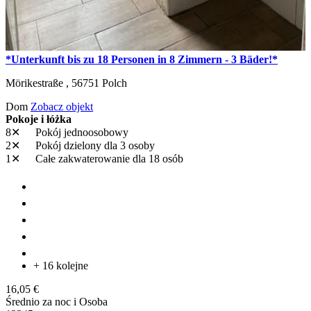
*Unterkunft bis zu 18 Personen in 8 Zimmern - 3 Bäder!*
Mörikestraße ,
56751
Polch
Dom
Zobacz objekt
Pokoje i łóżka
8✕
Pokój jednoosobowy
2✕
Pokój dzielony
dla 3 osoby
1✕
Całe zakwaterowanie
dla 18 osób
+ 16 kolejne
16,05 €
Średnio za noc i Osoba