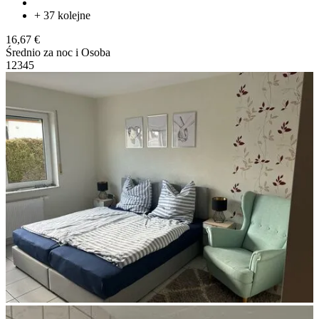
+ 37 kolejne
16,67 €
Średnio za noc i Osoba
1
2
3
4
5