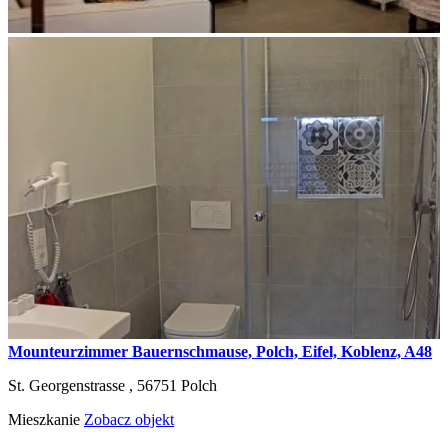
Mounteurzimmer Bauernschmause, Polch, Eifel, Koblenz, A48
St. Georgenstrasse ,
56751
Polch
Mieszkanie
Zobacz objekt