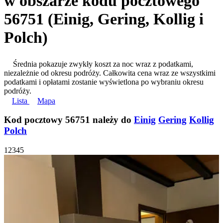
w obszarze kodu pocztowego
56751 (Einig, Gering, Kollig i
Polch)
Średnia pokazuje zwykły koszt za noc wraz z podatkami,
niezależnie od okresu podróży. Całkowita cena wraz ze wszystkimi
podatkami i opłatami zostanie wyświetlona po wybraniu okresu
podróży.
Lista
Mapa
Kod pocztowy 56751 należy do
Einig
Gering
Kollig
Polch
1
2
3
4
5