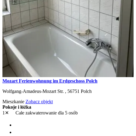
Mozart Ferienwohnung im Erdgeschoss Polch
Wolfgang-Amadeus-Mozart Str. ,
56751
Polch
Mieszkanie
Zobacz objekt
Pokoje i łóżka
1✕
Całe zakwaterowanie
dla 5 osób