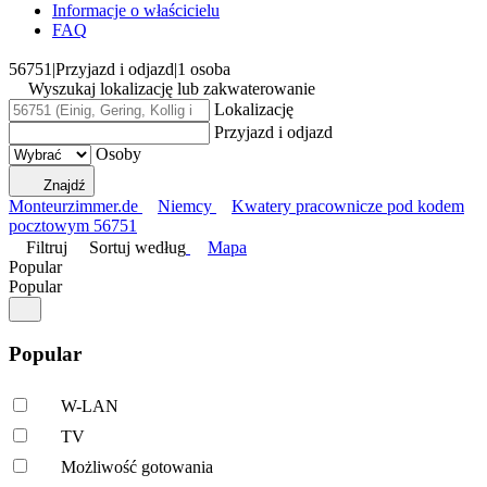
Informacje o właścicielu
FAQ
56751
|
Przyjazd i odjazd
|
1 osoba
Wyszukaj lokalizację lub zakwaterowanie
Lokalizację
Przyjazd i odjazd
Osoby
Znajdź
Monteurzimmer.de
Niemcy
Kwatery pracownicze pod kodem
pocztowym 56751
Filtruj
Sortuj według
Mapa
Popular
Popular
Popular
W-LAN
TV
Możliwość gotowania