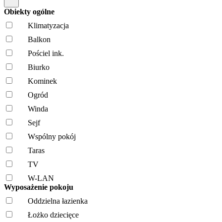
Obiekty ogólne
Klimatyzacja
Balkon
Pościel ink.
Biurko
Kominek
Ogród
Winda
Sejf
Wspólny pokój
Taras
TV
W-LAN
Wyposażenie pokoju
Oddzielna łazienka
Łożko dziecięce