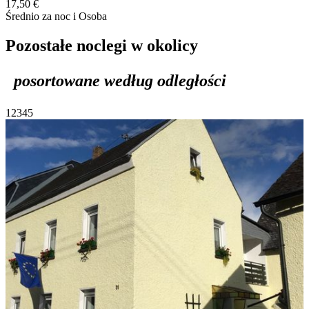
17,50 €
Średnio za noc i Osoba
Pozostałe noclegi w okolicy
posortowane według odległości
1
2
3
4
5