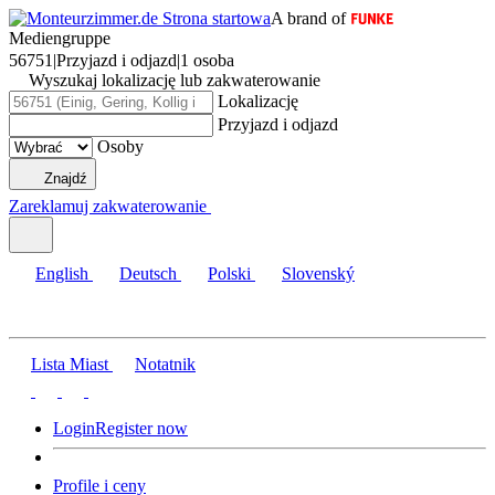
A brand of
Mediengruppe
56751
|
Przyjazd i odjazd
|
1 osoba
Wyszukaj lokalizację lub zakwaterowanie
Lokalizację
Przyjazd i odjazd
Osoby
Znajdź
Zareklamuj zakwaterowanie
English
Deutsch
Polski
Slovenský
Lista Miast
Notatnik
Login
Register now
Profile i ceny