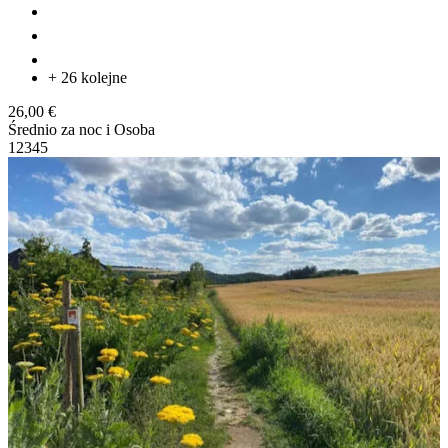
+ 26 kolejne
26,00 €
Średnio za noc i Osoba
1
2
3
4
5