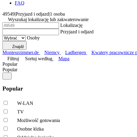
FAQ
49549
|
Przyjazd i odjazd
|
1 osoba
Wyszukaj lokalizację lub zakwaterowanie
Lokalizację
Przyjazd i odjazd
Osoby
Znajdź
Monteurzimmer.de
Niemcy
Ladbergen
Kwatery pracownicze
Filtruj
Sortuj według
Mapa
Popular
Popular
Popular
W-LAN
TV
Możliwość gotowania
Osobne łóżka