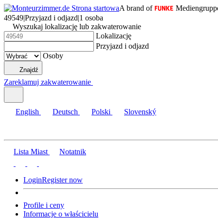
A brand of
Mediengrupp
49549
|
Przyjazd i odjazd
|
1 osoba
Wyszukaj lokalizację lub zakwaterowanie
Lokalizację
Przyjazd i odjazd
Osoby
Znajdź
Zareklamuj zakwaterowanie
English
Deutsch
Polski
Slovenský
Lista Miast
Notatnik
Login
Register now
Profile i ceny
Informacje o właścicielu