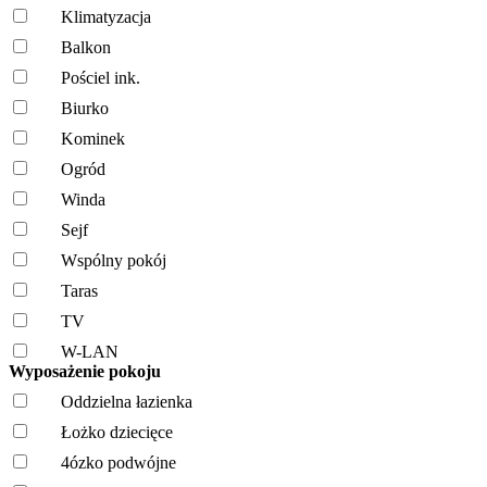
Klimatyzacja
Balkon
Pościel ink.
Biurko
Kominek
Ogród
Winda
Sejf
Wspólny pokój
Taras
TV
W-LAN
Wyposażenie pokoju
Oddzielna łazienka
Łożko dziecięce
4ózko podwójne