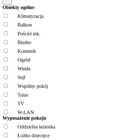
Obiekty ogólne
Klimatyzacja
Balkon
Pościel ink.
Biurko
Kominek
Ogród
Winda
Sejf
Wspólny pokój
Taras
TV
W-LAN
Wyposażenie pokoju
Oddzielna łazienka
Łożko dziecięce