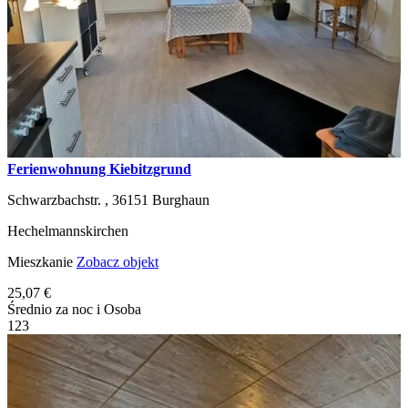
Ferienwohnung Kiebitzgrund
Schwarzbachstr. ,
36151
Burghaun
Hechelmannskirchen
Mieszkanie
Zobacz objekt
25,07 €
Średnio za noc i Osoba
1
2
3