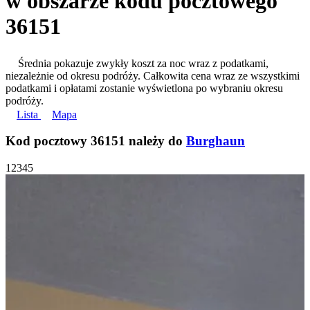
w obszarze kodu pocztowego
36151
Średnia pokazuje zwykły koszt za noc wraz z podatkami,
niezależnie od okresu podróży. Całkowita cena wraz ze wszystkimi
podatkami i opłatami zostanie wyświetlona po wybraniu okresu
podróży.
Lista
Mapa
Kod pocztowy 36151 należy do
Burghaun
1
2
3
4
5