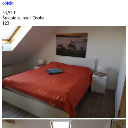
objekt
33,57 €
Średnio za noc i Osoba
1
2
3