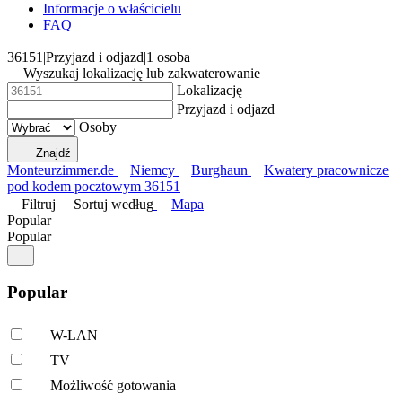
Informacje o właścicielu
FAQ
36151
|
Przyjazd i odjazd
|
1 osoba
Wyszukaj lokalizację lub zakwaterowanie
Lokalizację
Przyjazd i odjazd
Osoby
Znajdź
Monteurzimmer.de
Niemcy
Burghaun
Kwatery pracownicze
pod kodem pocztowym 36151
Filtruj
Sortuj według
Mapa
Popular
Popular
Popular
W-LAN
TV
Możliwość gotowania