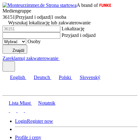
A brand of
Mediengruppe
36151
|
Przyjazd i odjazd
|
1 osoba
Wyszukaj lokalizację lub zakwaterowanie
Lokalizację
Przyjazd i odjazd
Osoby
Znajdź
Zareklamuj zakwaterowanie
English
Deutsch
Polski
Slovenský
Lista Miast
Notatnik
Login
Register now
Profile i ceny