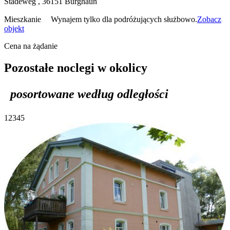
Städeweg ,
36151
Burghaun
Mieszkanie
Wynajem tylko dla podróżujących służbowo.
Zobacz
objekt
Cena na żądanie
Pozostałe noclegi w okolicy
posortowane według odległości
1
2
3
4
5