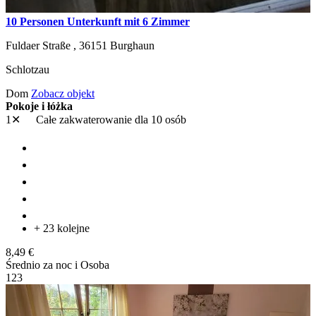
10 Personen Unterkunft mit 6 Zimmer
Fuldaer Straße ,
36151
Burghaun
Schlotzau
Dom
Zobacz objekt
Pokoje i łóżka
1✕
Całe zakwaterowanie
dla 10 osób
+ 23 kolejne
8,49 €
Średnio za noc i Osoba
1
2
3