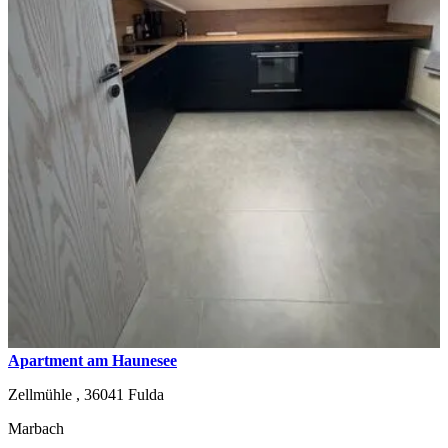
Apartment am Haunesee
Zellmühle ,
36041
Fulda
Marbach