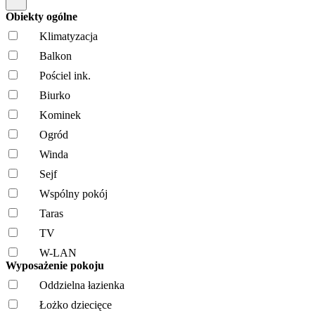
Obiekty ogólne
Klimatyzacja
Balkon
Pościel ink.
Biurko
Kominek
Ogród
Winda
Sejf
Wspólny pokój
Taras
TV
W-LAN
Wyposażenie pokoju
Oddzielna łazienka
Łożko dziecięce