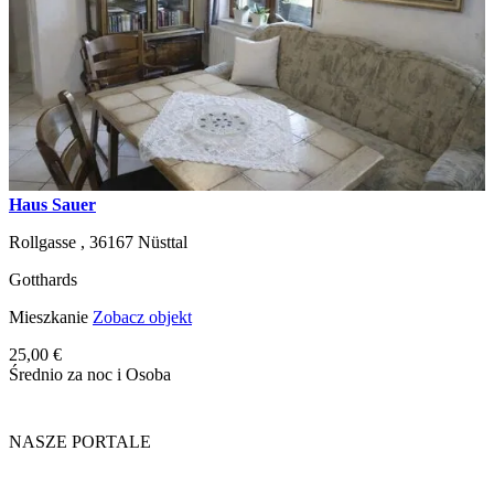
Haus Sauer
Rollgasse ,
36167
Nüsttal
Gotthards
Mieszkanie
Zobacz objekt
25,00 €
Średnio za noc i Osoba
NASZE PORTALE