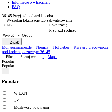
Informacje o właścicielu
FAQ
36145
|
Przyjazd i odjazd
|
1 osoba
Wyszukaj lokalizację lub zakwaterowanie
Lokalizację
Przyjazd i odjazd
Osoby
Znajdź
Monteurzimmer.de
Niemcy
Hofbieber
Kwatery pracownicze
pod kodem pocztowym 36145
Filtruj
Sortuj według
Mapa
Popular
Popular
Popular
W-LAN
TV
Możliwość gotowania