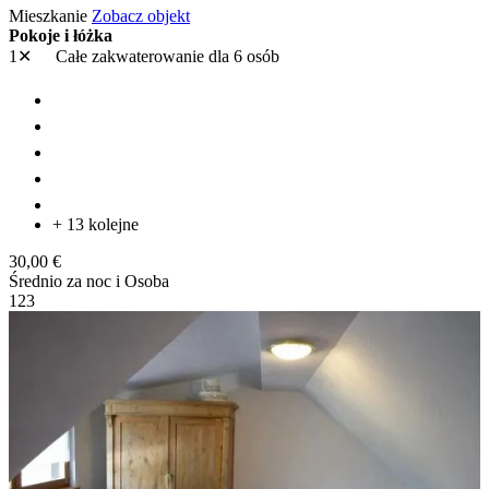
Mieszkanie
Zobacz objekt
Pokoje i łóżka
1✕
Całe zakwaterowanie
dla 6 osób
+ 13 kolejne
30,00 €
Średnio za noc i Osoba
1
2
3