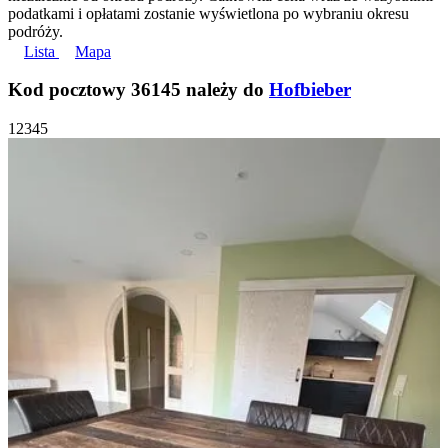
podatkami i opłatami zostanie wyświetlona po wybraniu okresu
podróży.
Lista
Mapa
Kod pocztowy 36145 należy do
Hofbieber
1
2
3
4
5