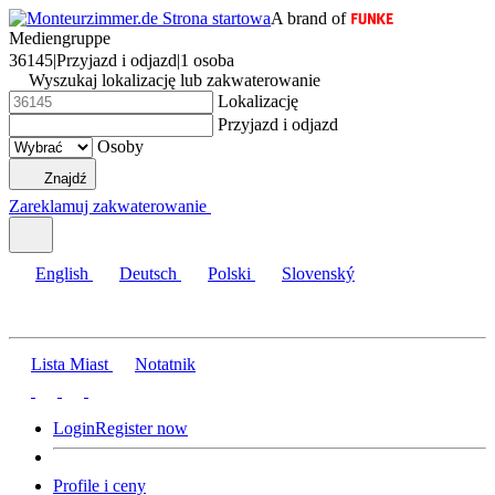
A brand of
Mediengruppe
36145
|
Przyjazd i odjazd
|
1 osoba
Wyszukaj lokalizację lub zakwaterowanie
Lokalizację
Przyjazd i odjazd
Osoby
Znajdź
Zareklamuj zakwaterowanie
English
Deutsch
Polski
Slovenský
Lista Miast
Notatnik
Login
Register now
Profile i ceny