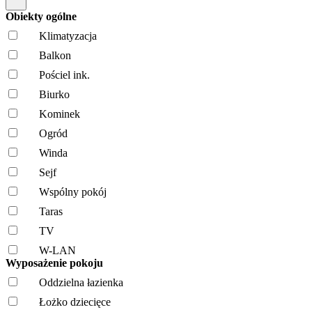
Obiekty ogólne
Klimatyzacja
Balkon
Pościel ink.
Biurko
Kominek
Ogród
Winda
Sejf
Wspólny pokój
Taras
TV
W-LAN
Wyposażenie pokoju
Oddzielna łazienka
Łożko dziecięce