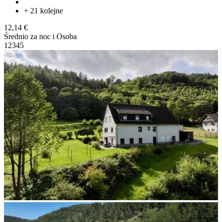
+ 21 kolejne
12,14 €
Średnio za noc i Osoba
1
2
3
4
5