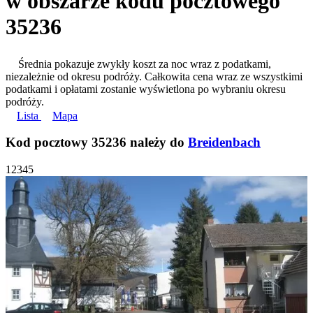
w obszarze kodu pocztowego
35236
Średnia pokazuje zwykły koszt za noc wraz z podatkami,
niezależnie od okresu podróży. Całkowita cena wraz ze wszystkimi
podatkami i opłatami zostanie wyświetlona po wybraniu okresu
podróży.
Lista
Mapa
Kod pocztowy 35236 należy do
Breidenbach
1
2
3
4
5