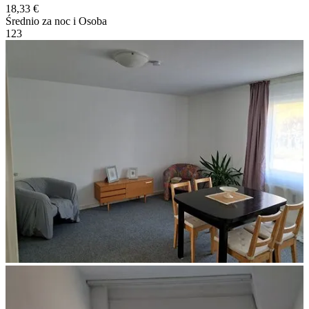
18,33 €
Średnio za noc i Osoba
1
2
3