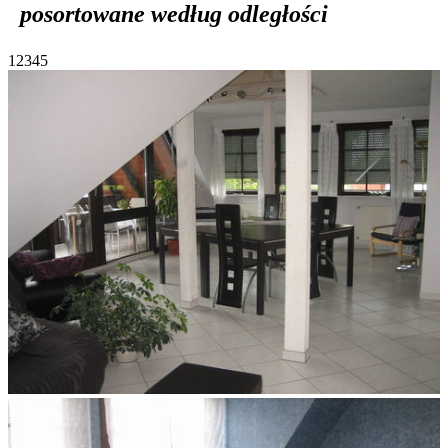
posortowane według odległości
1
2
3
4
5