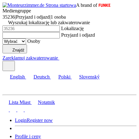
A brand of
Mediengruppe
35236
|
Przyjazd i odjazd
|
1 osoba
Wyszukaj lokalizację lub zakwaterowanie
Lokalizację
Przyjazd i odjazd
Osoby
Znajdź
Zareklamuj zakwaterowanie
English
Deutsch
Polski
Slovenský
Lista Miast
Notatnik
Login
Register now
Profile i ceny