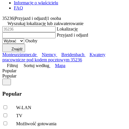
Informacje o właścicielu
FAQ
35236
|
Przyjazd i odjazd
|
1 osoba
Wyszukaj lokalizację lub zakwaterowanie
Lokalizację
Przyjazd i odjazd
Osoby
Znajdź
Monteurzimmer.de
Niemcy
Breidenbach
Kwatery
pracownicze pod kodem pocztowym 35236
Filtruj
Sortuj według
Mapa
Popular
Popular
Popular
W-LAN
TV
Możliwość gotowania