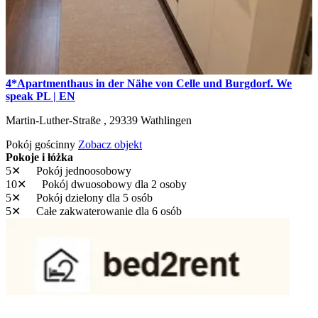
4*Apartmenthaus in der Nähe von Celle und Burgdorf. We
speak PL | EN
Martin-Luther-Straße ,
29339
Wathlingen
Pokój gościnny
Zobacz objekt
Pokoje i łóżka
5✕
Pokój jednoosobowy
10✕
Pokój dwuosobowy
dla 2 osoby
5✕
Pokój dzielony
dla 5 osób
5✕
Całe zakwaterowanie
dla 6 osób