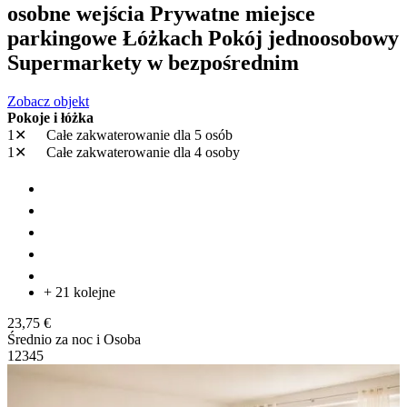
osobne wejścia Prywatne miejsce
parkingowe Łóżkach Pokój jednoosobowy
Supermarkety w bezpośrednim
Zobacz objekt
Pokoje i łóżka
1✕
Całe zakwaterowanie
dla 5 osób
1✕
Całe zakwaterowanie
dla 4 osoby
+ 21 kolejne
23,75 €
Średnio za noc i Osoba
1
2
3
4
5