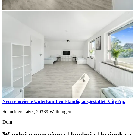
Neu renovierte Unterkunft vollständig ausgestattet- City Ap.
Schneiderstraße ,
29339
Wathlingen
Dom
W pełni wyposażona | kuchnia | łazienka z