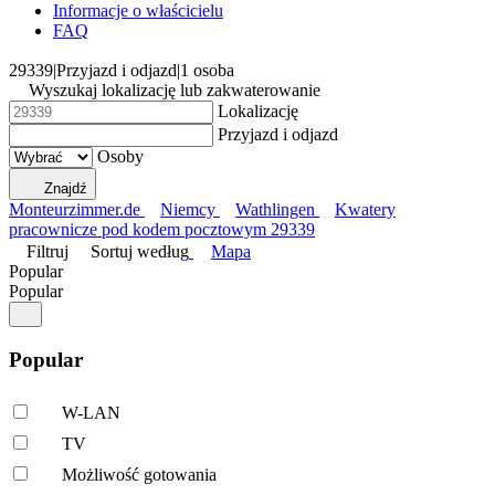
Informacje o właścicielu
FAQ
29339
|
Przyjazd i odjazd
|
1 osoba
Wyszukaj lokalizację lub zakwaterowanie
Lokalizację
Przyjazd i odjazd
Osoby
Znajdź
Monteurzimmer.de
Niemcy
Wathlingen
Kwatery
pracownicze pod kodem pocztowym 29339
Filtruj
Sortuj według
Mapa
Popular
Popular
Popular
W-LAN
TV
Możliwość gotowania