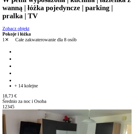
wanną | łóżka pojedyncze | parking |
pralka | TV
Zobacz objekt
Pokoje i łóżka
1✕
Całe zakwaterowanie
dla 8 osób
+ 14 kolejne
18,73 €
Średnio za noc i Osoba
1
2
3
4
5