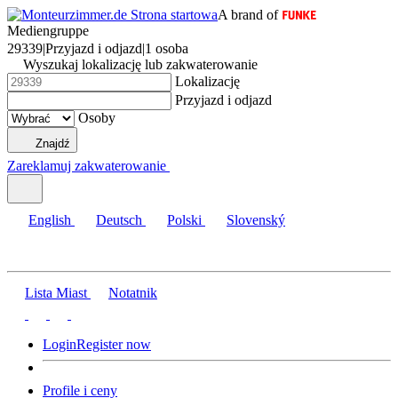
A brand of
Mediengruppe
29339
|
Przyjazd i odjazd
|
1 osoba
Wyszukaj lokalizację lub zakwaterowanie
Lokalizację
Przyjazd i odjazd
Osoby
Znajdź
Zareklamuj zakwaterowanie
English
Deutsch
Polski
Slovenský
Lista Miast
Notatnik
Login
Register now
Profile i ceny