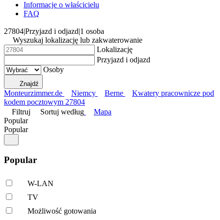
Informacje o właścicielu
FAQ
27804
|
Przyjazd i odjazd
|
1 osoba
Wyszukaj lokalizację lub zakwaterowanie
Lokalizację
Przyjazd i odjazd
Osoby
Znajdź
Monteurzimmer.de
Niemcy
Berne
Kwatery pracownicze pod
kodem pocztowym 27804
Filtruj
Sortuj według
Mapa
Popular
Popular
Popular
W-LAN
TV
Możliwość gotowania