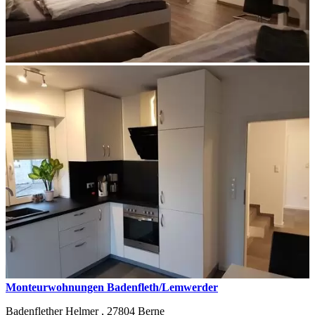
Monteurwohnungen Badenfleth/Lemwerder
Badenflether Helmer ,
27804
Berne