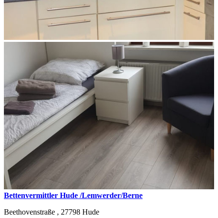
Bettenvermittler Hude /Lemwerder/Berne
Beethovenstraße ,
27798
Hude