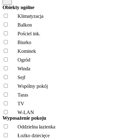
Obiekty ogólne
Klimatyzacja
Balkon
Pościel ink.
Biurko
Kominek
Ogród
Winda
Sejf
Wspólny pokój
Taras
TV
W-LAN
Wyposażenie pokoju
Oddzielna łazienka
Łożko dziecięce