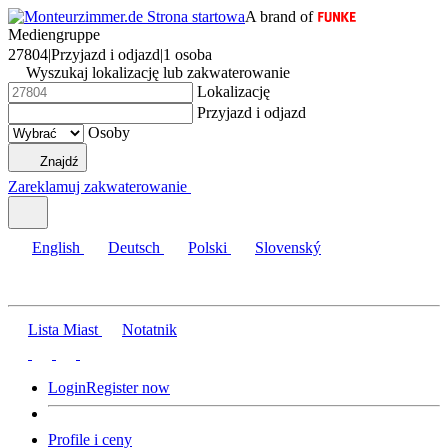
A brand of
Mediengruppe
27804
|
Przyjazd i odjazd
|
1 osoba
Wyszukaj lokalizację lub zakwaterowanie
Lokalizację
Przyjazd i odjazd
Osoby
Znajdź
Zareklamuj zakwaterowanie
English
Deutsch
Polski
Slovenský
Lista Miast
Notatnik
Login
Register now
Profile i ceny