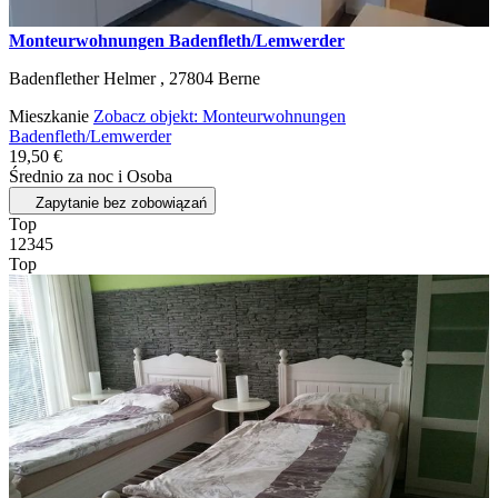
Monteurwohnungen Badenfleth/Lemwerder
Badenflether Helmer ,
27804
Berne
Mieszkanie
Zobacz objekt: Monteurwohnungen
Badenfleth/Lemwerder
19,50 €
Średnio za noc i Osoba
Zapytanie bez zobowiązań
Top
1
2
3
4
5
Top