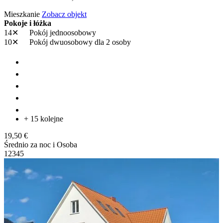
Mieszkanie
Zobacz objekt
Pokoje i łóżka
14✕
Pokój jednoosobowy
10✕
Pokój dwuosobowy
dla 2 osoby
+ 15 kolejne
19,50 €
Średnio za noc i Osoba
1
2
3
4
5