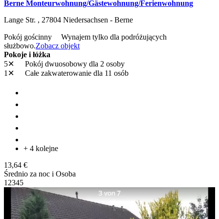
Berne Monteurwohnung/Gästewohnung/Ferienwohnung
Lange Str. ,
27804
Niedersachsen - Berne
Pokój gościnny
Wynajem tylko dla podróżujących
służbowo.
Zobacz objekt
Pokoje i łóżka
5✕
Pokój dwuosobowy
dla 2 osoby
1✕
Całe zakwaterowanie
dla 11 osób
+ 4 kolejne
13,64 €
Średnio za noc i Osoba
1
2
3
4
5