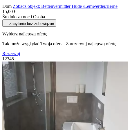
Dom
Zobacz objekt: Bettenvermittler Hude /Lemwerder/Berne
15,00 €
Średnio za noc i Osoba
Zapytanie bez zobowiązań
Wybierz najlepszą ofertę
Tak może wyglądać Twoja oferta. Zarezerwuj najlepszą ofertę.
Rezerwuj
1
2
3
4
5