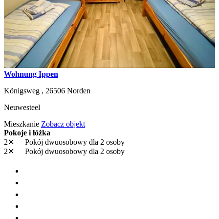
Wohnung Ippen
Königsweg ,
26506
Norden
Neuwesteel
Mieszkanie
Zobacz objekt
Pokoje i łóżka
2✕
Pokój dwuosobowy
dla 2 osoby
2✕
Pokój dwuosobowy
dla 2 osoby