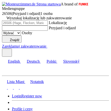
A brand of
Mediengruppe
26506
|
Przyjazd i odjazd
|
1 osoba
Wyszukaj lokalizację lub zakwaterowanie
Lokalizację
Przyjazd i odjazd
Osoby
Znajdź
Zareklamuj zakwaterowanie
English
Deutsch
Polski
Slovenský
Lista Miast
Notatnik
Login
Register now
Profile i ceny