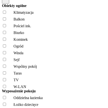
Obiekty ogólne
Klimatyzacja
Balkon
Pościel ink.
Biurko
Kominek
Ogród
Winda
Sejf
Wspólny pokój
Taras
TV
W-LAN
Wyposażenie pokoju
Oddzielna łazienka
Łożko dziecięce