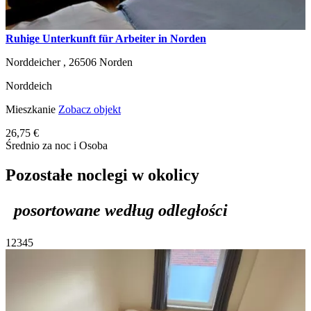
Ruhige Unterkunft für Arbeiter in Norden
Norddeicher ,
26506
Norden
Norddeich
Mieszkanie
Zobacz objekt
26,75 €
Średnio za noc i Osoba
Pozostałe noclegi w okolicy
posortowane według odległości
1
2
3
4
5