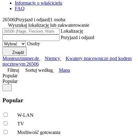
Informacje o właścicielu
FAQ
26506
|
Przyjazd i odjazd
|
1 osoba
Wyszukaj lokalizację lub zakwaterowanie
Lokalizację
Przyjazd i odjazd
Osoby
Znajdź
Monteurzimmer.de
Niemcy
Kwatery pracownicze pod kodem
pocztowym 26506
Filtruj
Sortuj według
Mapa
Popular
Popular
Popular
W-LAN
TV
Możliwość gotowania