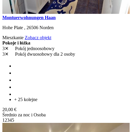
Montuerwohnungen Haan
Hohe Plate ,
26506
Norden
Mieszkanie
Zobacz objekt
Pokoje i łóżka
3✕
Pokój jednoosobowy
3✕
Pokój dwuosobowy
dla 2 osoby
+ 25 kolejne
20,00 €
Średnio za noc i Osoba
1
2
3
4
5