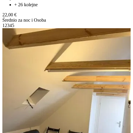
+ 26 kolejne
22,00 €
Średnio za noc i Osoba
1
2
3
4
5