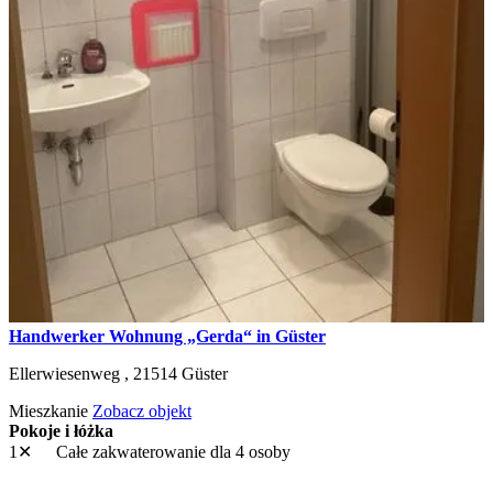
Handwerker Wohnung „Gerda“ in Güster
Ellerwiesenweg ,
21514
Güster
Mieszkanie
Zobacz objekt
Pokoje i łóżka
1✕
Całe zakwaterowanie
dla 4 osoby