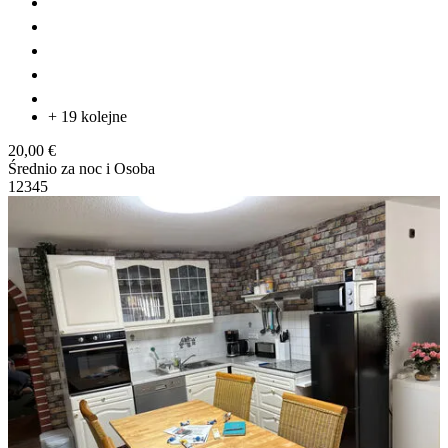
+ 19 kolejne
20,00 €
Średnio za noc i Osoba
1
2
3
4
5