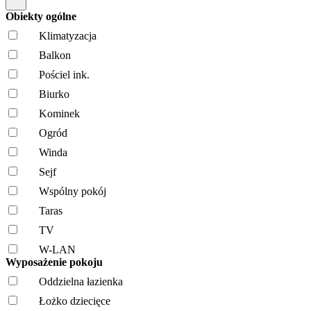
Obiekty ogólne
Klimatyzacja
Balkon
Pościel ink.
Biurko
Kominek
Ogród
Winda
Sejf
Wspólny pokój
Taras
TV
W-LAN
Wyposażenie pokoju
Oddzielna łazienka
Łożko dziecięce