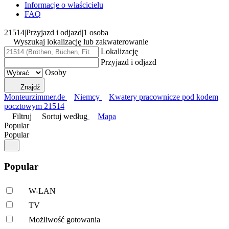
Informacje o właścicielu
FAQ
21514
|
Przyjazd i odjazd
|
1 osoba
Wyszukaj lokalizację lub zakwaterowanie
Lokalizację
Przyjazd i odjazd
Osoby
Znajdź
Monteurzimmer.de
Niemcy
Kwatery pracownicze pod kodem
pocztowym 21514
Filtruj
Sortuj według
Mapa
Popular
Popular
Popular
W-LAN
TV
Możliwość gotowania