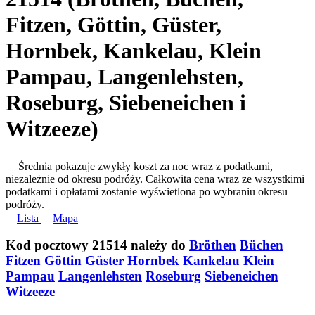
Fitzen, Göttin, Güster,
Hornbek, Kankelau, Klein
Pampau, Langenlehsten,
Roseburg, Siebeneichen i
Witzeeze)
Średnia pokazuje zwykły koszt za noc wraz z podatkami,
niezależnie od okresu podróży. Całkowita cena wraz ze wszystkimi
podatkami i opłatami zostanie wyświetlona po wybraniu okresu
podróży.
Lista
Mapa
Kod pocztowy 21514 należy do
Bröthen
Büchen
Fitzen
Göttin
Güster
Hornbek
Kankelau
Klein
Pampau
Langenlehsten
Roseburg
Siebeneichen
Witzeeze