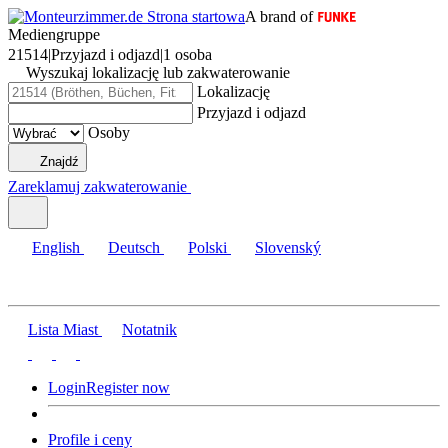
A brand of
Mediengruppe
21514
|
Przyjazd i odjazd
|
1 osoba
Wyszukaj lokalizację lub zakwaterowanie
Lokalizację
Przyjazd i odjazd
Osoby
Znajdź
Zareklamuj zakwaterowanie
English
Deutsch
Polski
Slovenský
Lista Miast
Notatnik
Login
Register now
Profile i ceny