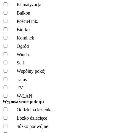
Klimatyzacja
Balkon
Pościel ink.
Biurko
Kominek
Ogród
Winda
Sejf
Wspólny pokój
Taras
TV
W-LAN
Wyposażenie pokoju
Oddzielna łazienka
Łożko dziecięce
4ózko podwójne