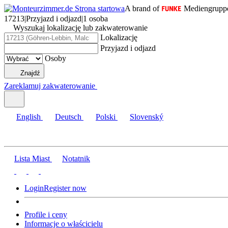
A brand of
Mediengrupp
17213
|
Przyjazd i odjazd
|
1 osoba
Wyszukaj lokalizację lub zakwaterowanie
Lokalizację
Przyjazd i odjazd
Osoby
Znajdź
Zareklamuj zakwaterowanie
English
Deutsch
Polski
Slovenský
Lista Miast
Notatnik
Login
Register now
Profile i ceny
Informacje o właścicielu