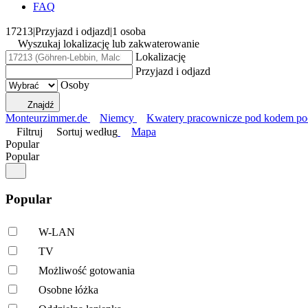
FAQ
17213
|
Przyjazd i odjazd
|
1 osoba
Wyszukaj lokalizację lub zakwaterowanie
Lokalizację
Przyjazd i odjazd
Osoby
Znajdź
Monteurzimmer.de
Niemcy
Kwatery pracownicze pod kodem p
Filtruj
Sortuj według
Mapa
Popular
Popular
Popular
W-LAN
TV
Możliwość gotowania
Osobne łóżka