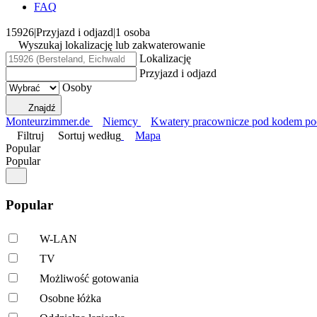
FAQ
15926
|
Przyjazd i odjazd
|
1 osoba
Wyszukaj lokalizację lub zakwaterowanie
Lokalizację
Przyjazd i odjazd
Osoby
Znajdź
Monteurzimmer.de
Niemcy
Kwatery pracownicze pod kodem p
Filtruj
Sortuj według
Mapa
Popular
Popular
Popular
W-LAN
TV
Możliwość gotowania
Osobne łóżka