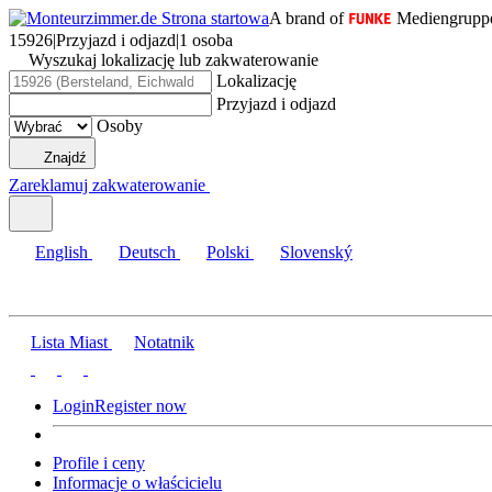
A brand of
Mediengrupp
15926
|
Przyjazd i odjazd
|
1 osoba
Wyszukaj lokalizację lub zakwaterowanie
Lokalizację
Przyjazd i odjazd
Osoby
Znajdź
Zareklamuj zakwaterowanie
English
Deutsch
Polski
Slovenský
Lista Miast
Notatnik
Login
Register now
Profile i ceny
Informacje o właścicielu