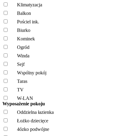
Klimatyzacja
Balkon
Pościel ink.
Biurko
Kominek
Ogród
Winda
Sejf
Wspólny pokój
Taras
TV
W-LAN
Wyposażenie pokoju
Oddzielna łazienka
Łożko dziecięce
4ózko podwójne