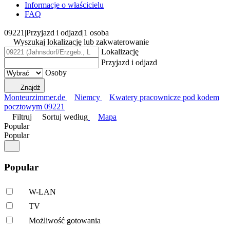
Informacje o właścicielu
FAQ
09221
|
Przyjazd i odjazd
|
1 osoba
Wyszukaj lokalizację lub zakwaterowanie
Lokalizację
Przyjazd i odjazd
Osoby
Znajdź
Monteurzimmer.de
Niemcy
Kwatery pracownicze pod kodem
pocztowym 09221
Filtruj
Sortuj według
Mapa
Popular
Popular
Popular
W-LAN
TV
Możliwość gotowania