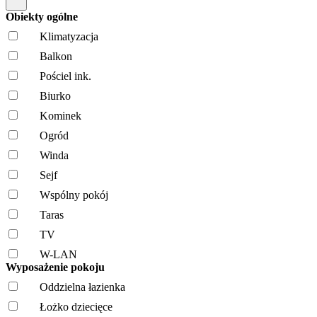
Obiekty ogólne
Klimatyzacja
Balkon
Pościel ink.
Biurko
Kominek
Ogród
Winda
Sejf
Wspólny pokój
Taras
TV
W-LAN
Wyposażenie pokoju
Oddzielna łazienka
Łożko dziecięce