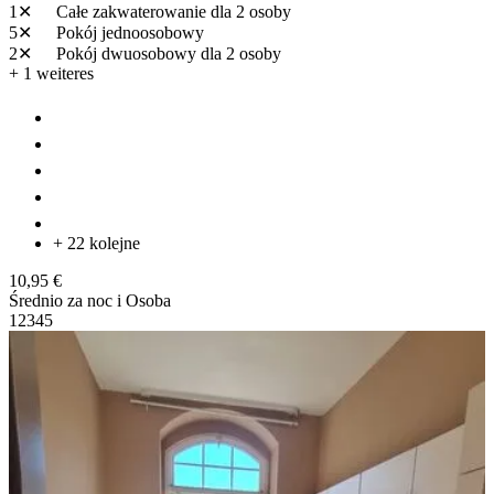
1✕
Całe zakwaterowanie
dla 2 osoby
5✕
Pokój jednoosobowy
2✕
Pokój dwuosobowy
dla 2 osoby
+ 1 weiteres
+ 22 kolejne
10,95 €
Średnio za noc i Osoba
1
2
3
4
5