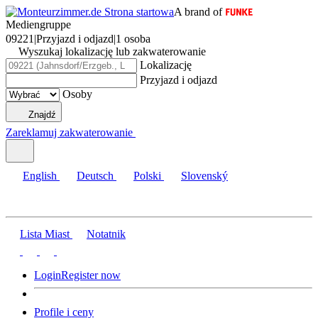
A brand of
Mediengruppe
09221
|
Przyjazd i odjazd
|
1 osoba
Wyszukaj lokalizację lub zakwaterowanie
Lokalizację
Przyjazd i odjazd
Osoby
Znajdź
Zareklamuj zakwaterowanie
English
Deutsch
Polski
Slovenský
Lista Miast
Notatnik
Login
Register now
Profile i ceny