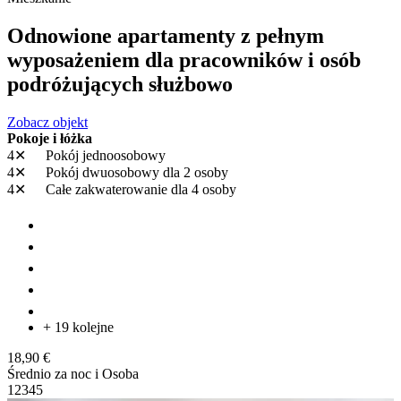
Odnowione apartamenty z pełnym
wyposażeniem dla pracowników i osób
podróżujących służbowo
Zobacz objekt
Pokoje i łóżka
4✕
Pokój jednoosobowy
4✕
Pokój dwuosobowy
dla 2 osoby
4✕
Całe zakwaterowanie
dla 4 osoby
+ 19 kolejne
18,90 €
Średnio za noc i Osoba
1
2
3
4
5