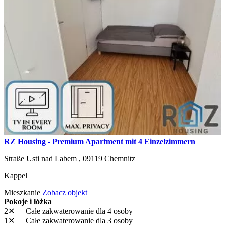
RZ Housing - Premium Apartment mit 4 Einzelzimmern
Straße Usti nad Labem ,
09119
Chemnitz
Kappel
Mieszkanie
Zobacz objekt
Pokoje i łóżka
2✕
Całe zakwaterowanie
dla 4 osoby
1✕
Całe zakwaterowanie
dla 3 osoby