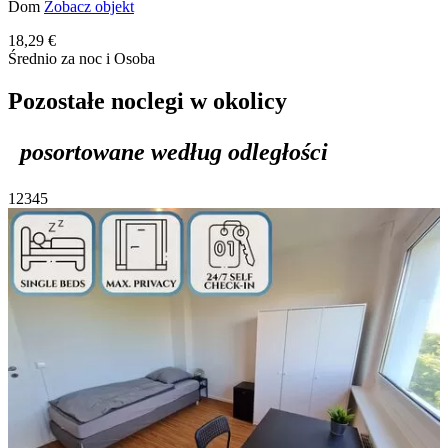
Dom
Zobacz objekt
18,29 €
Średnio za noc i Osoba
Pozostałe noclegi w okolicy
posortowane według odległości
1
2
3
4
5