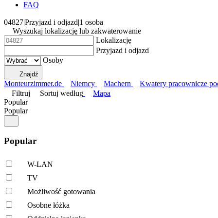
FAQ
04827
|
Przyjazd i odjazd
|
1 osoba
Wyszukaj lokalizację lub zakwaterowanie
Lokalizację
Przyjazd i odjazd
Osoby
Znajdź
Monteurzimmer.de
Niemcy
Machern
Kwatery pracownicze p
Filtruj
Sortuj według
Mapa
Popular
Popular
Popular
W-LAN
TV
Możliwość gotowania
Osobne łóżka