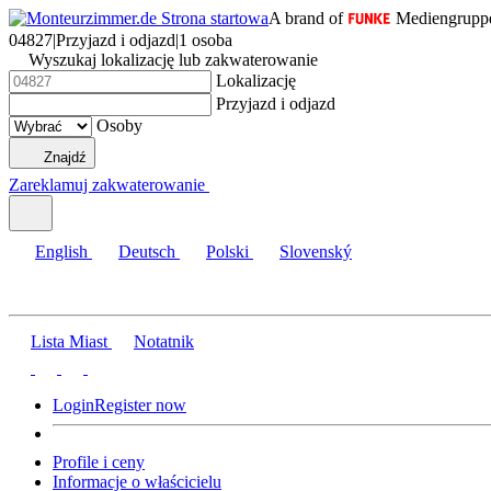
A brand of
Mediengrupp
04827
|
Przyjazd i odjazd
|
1 osoba
Wyszukaj lokalizację lub zakwaterowanie
Lokalizację
Przyjazd i odjazd
Osoby
Znajdź
Zareklamuj zakwaterowanie
English
Deutsch
Polski
Slovenský
Lista Miast
Notatnik
Login
Register now
Profile i ceny
Informacje o właścicielu