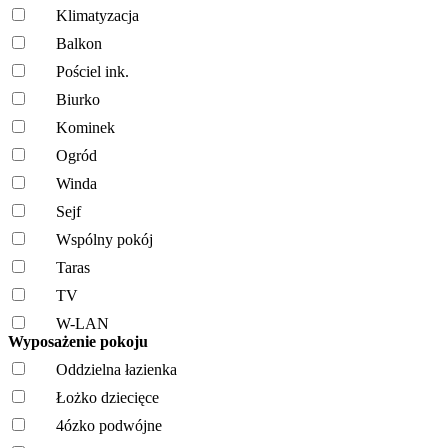
Klimatyzacja
Balkon
Pościel ink.
Biurko
Kominek
Ogród
Winda
Sejf
Wspólny pokój
Taras
TV
W-LAN
Wyposażenie pokoju
Oddzielna łazienka
Łożko dziecięce
4ózko podwójne