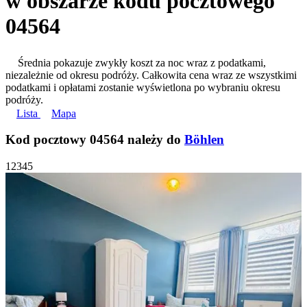
w obszarze kodu pocztowego
04564
Średnia pokazuje zwykły koszt za noc wraz z podatkami,
niezależnie od okresu podróży. Całkowita cena wraz ze wszystkimi
podatkami i opłatami zostanie wyświetlona po wybraniu okresu
podróży.
Lista
Mapa
Kod pocztowy 04564 należy do
Böhlen
1
2
3
4
5