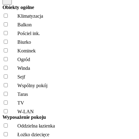
Obiekty ogólne
Klimatyzacja
Balkon
Pościel ink.
Biurko
Kominek
Ogród
Winda
Sejf
Wspólny pokój
Taras
TV
W-LAN
Wyposażenie pokoju
Oddzielna łazienka
Łożko dziecięce