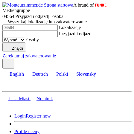
A brand of
Mediengruppe
04564
|
Przyjazd i odjazd
|
1 osoba
Wyszukaj lokalizację lub zakwaterowanie
Lokalizację
Przyjazd i odjazd
Osoby
Znajdź
Zareklamuj zakwaterowanie
English
Deutsch
Polski
Slovenský
Lista Miast
Notatnik
Login
Register now
Profile i ceny