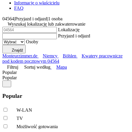
Informacje o właścicielu
FAQ
04564
|
Przyjazd i odjazd
|
1 osoba
Wyszukaj lokalizację lub zakwaterowanie
Lokalizację
Przyjazd i odjazd
Osoby
Znajdź
Monteurzimmer.de
Niemcy
Böhlen
Kwatery pracownicze
pod kodem pocztowym 04564
Filtruj
Sortuj według
Mapa
Popular
Popular
Popular
W-LAN
TV
Możliwość gotowania