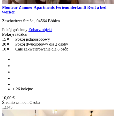
Monteur Zimmer Apartments Ferienunterkunft Rent a bed
worker
Zeschwitzer Straße ,
04564
Böhlen
Pokój gościnny
Zobacz objekt
Pokoje i łóżka
15✕
Pokój jednoosobowy
30✕
Pokój dwuosobowy
dla 2 osoby
10✕
Całe zakwaterowanie
dla 8 osób
+ 26 kolejne
10,00 €
Średnio za noc i Osoba
1
2
3
4
5