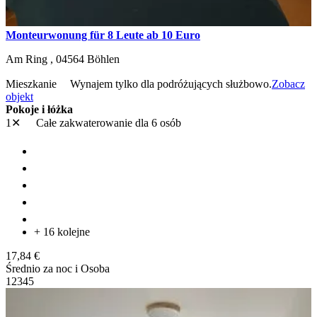
Monteurwonung für 8 Leute ab 10 Euro
Am Ring ,
04564
Böhlen
Mieszkanie
Wynajem tylko dla podróżujących służbowo.
Zobacz
objekt
Pokoje i łóżka
1✕
Całe zakwaterowanie
dla 6 osób
+ 16 kolejne
17,84 €
Średnio za noc i Osoba
1
2
3
4
5