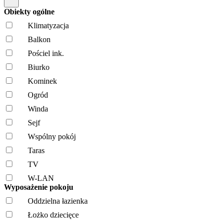
Obiekty ogólne
Klimatyzacja
Balkon
Pościel ink.
Biurko
Kominek
Ogród
Winda
Sejf
Wspólny pokój
Taras
TV
W-LAN
Wyposażenie pokoju
Oddzielna łazienka
Łożko dziecięce