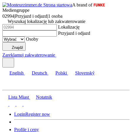
A brand of
Mediengruppe
02994
|
Przyjazd i odjazd
|
1 osoba
Wyszukaj lokalizację lub zakwaterowanie
Lokalizację
Przyjazd i odjazd
Osoby
Znajdź
Zareklamuj zakwaterowanie
English
Deutsch
Polski
Slovenský
Lista Miast
Notatnik
Login
Register now
Profile i ceny