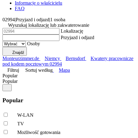
Informacje o właścicielu
FAQ
02994
|
Przyjazd i odjazd
|
1 osoba
Wyszukaj lokalizację lub zakwaterowanie
Lokalizację
Przyjazd i odjazd
Osoby
Znajdź
Monteurzimmer.de
Niemcy
Bernsdorf
Kwatery pracownicze
pod kodem pocztowym 02994
Filtruj
Sortuj według
Mapa
Popular
Popular
Popular
W-LAN
TV
Możliwość gotowania