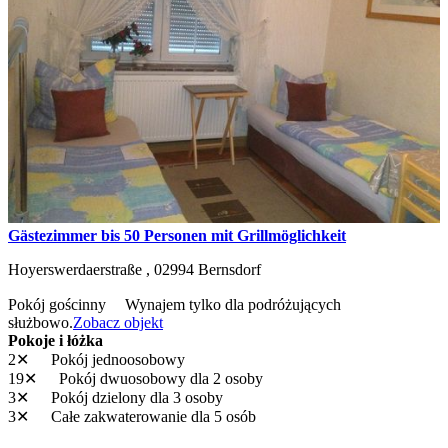
Gästezimmer bis 50 Personen mit Grillmöglichkeit
Hoyerswerdaerstraße ,
02994
Bernsdorf
Pokój gościnny
Wynajem tylko dla podróżujących
służbowo.
Zobacz objekt
Pokoje i łóżka
2✕
Pokój jednoosobowy
19✕
Pokój dwuosobowy
dla 2 osoby
3✕
Pokój dzielony
dla 3 osoby
3✕
Całe zakwaterowanie
dla 5 osób