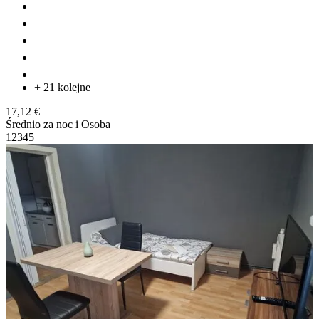
+ 21 kolejne
17,12 €
Średnio za noc i Osoba
1
2
3
4
5