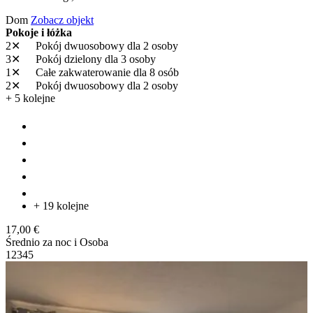
Dom
Zobacz objekt
Pokoje i łóżka
2✕
Pokój dwuosobowy
dla 2 osoby
3✕
Pokój dzielony
dla 3 osoby
1✕
Całe zakwaterowanie
dla 8 osób
2✕
Pokój dwuosobowy
dla 2 osoby
+ 5 kolejne
+ 19 kolejne
17,00 €
Średnio za noc i Osoba
1
2
3
4
5