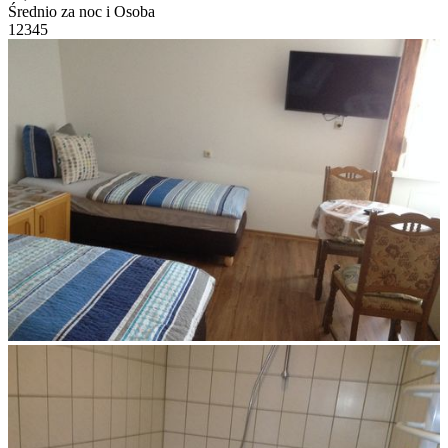
Średnio za noc i Osoba
1
2
3
4
5