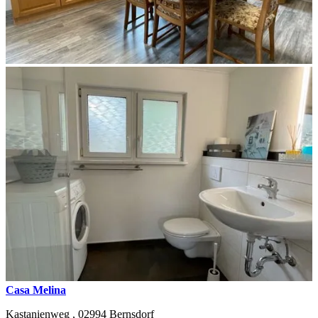
Casa Melina
Kastanienweg ,
02994
Bernsdorf