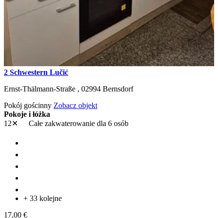
2 Schwestern Lučić
Ernst-Thälmann-Straße ,
02994
Bernsdorf
Pokój gościnny
Zobacz objekt
Pokoje i łóżka
12✕
Całe zakwaterowanie
dla 6 osób
+ 33 kolejne
17,00 €