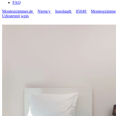
FAQ
Monteurzimmer.de
Niemcy
Ingolstadt
85049
Monteurzimmer 
Udostępnij wpis