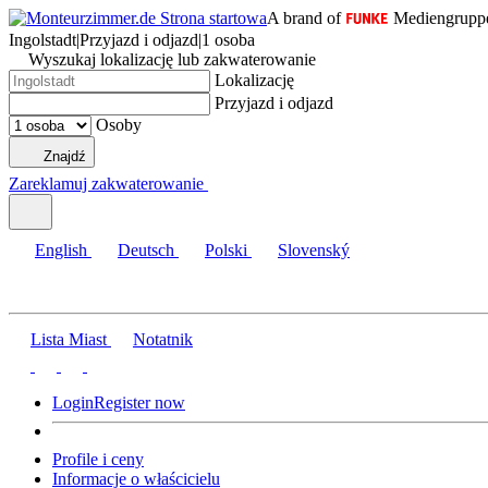
A brand of
Mediengrupp
Ingolstadt
|
Przyjazd i odjazd
|
1 osoba
Wyszukaj lokalizację lub zakwaterowanie
Lokalizację
Przyjazd i odjazd
Osoby
Znajdź
Zareklamuj zakwaterowanie
English
Deutsch
Polski
Slovenský
Lista Miast
Notatnik
Login
Register now
Profile i ceny
Informacje o właścicielu