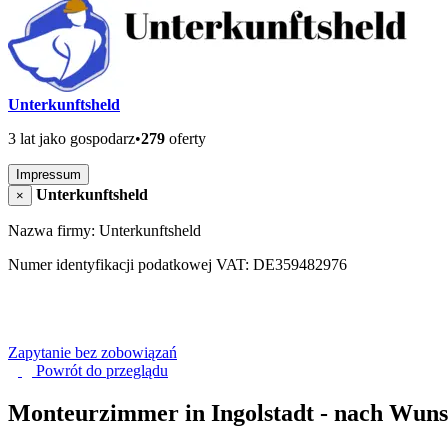
Unterkunftsheld
3 lat jako gospodarz
•
279
oferty
Impressum
Unterkunftsheld
×
Nazwa firmy: Unterkunftsheld
Numer identyfikacji podatkowej VAT: DE359482976
Zapytanie bez zobowiązań
Powrót do
przeglądu
Monteurzimmer in Ingolstadt - nach Wuns