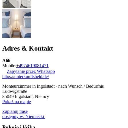
Adres & Kontakt
Alili
Mobile:
+4974619081471
Zapytanie przez Whatsapp
https://unterkunftsheld.de/
Monteurzimmer in Ingolstadt - nach Wunsch / Bedürfnis
Ludwigstraße
85049
Ingolstadt, Niemcy
Pokaż na mapie
Zaplanuj trasę
dostępny w: Niemiecki
Pokoje i łóżka