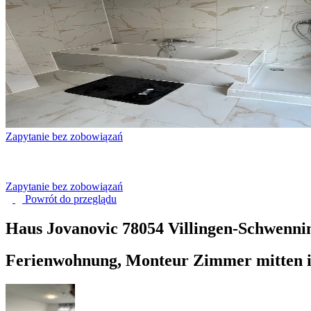
Zapytanie bez zobowiązań
Zapytanie bez zobowiązań
Powrót do
przeglądu
Haus Jovanovic
78054 Villingen-Schwenni
Ferienwohnung, Monteur Zimmer mitten 