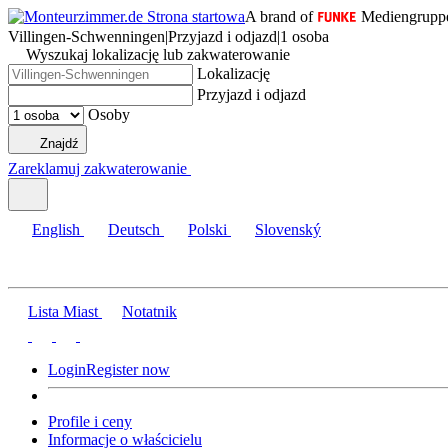
A brand of
Mediengrupp
Villingen-Schwenningen
|
Przyjazd i odjazd
|
1 osoba
Wyszukaj lokalizację lub zakwaterowanie
Lokalizację
Przyjazd i odjazd
Osoby
Znajdź
Zareklamuj zakwaterowanie
English
Deutsch
Polski
Slovenský
Lista Miast
Notatnik
Login
Register now
Profile i ceny
Informacje o właścicielu