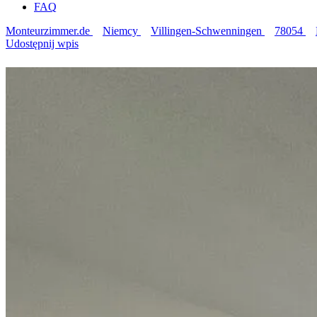
FAQ
Monteurzimmer.de
Niemcy
Villingen-Schwenningen
78054
Udostępnij wpis