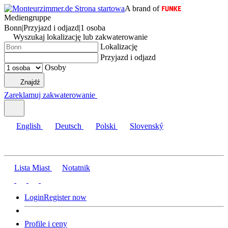
A brand of
Mediengruppe
Bonn
|
Przyjazd i odjazd
|
1 osoba
Wyszukaj lokalizację lub zakwaterowanie
Lokalizację
Przyjazd i odjazd
Osoby
Znajdź
Zareklamuj zakwaterowanie
English
Deutsch
Polski
Slovenský
Lista Miast
Notatnik
Login
Register now
Profile i ceny