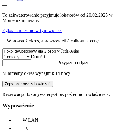
—
To zakwaterowanie przyjmuje lokatorów od 20.02.2025 w
Monteurzimmer.de.
Zgłoś naruszenie w tym wpisie
Wprowadź okres, aby wyświetlić całkowitą cenę.
Jednostka
Dorośli
Przyjazd i odjazd
Minimalny okres wynajmu: 14 nocy
Zapytanie bez zobowiązań
Rezerwacja dokonywana jest bezpośrednio u właściciela.
Wyposażenie
W-LAN
TV