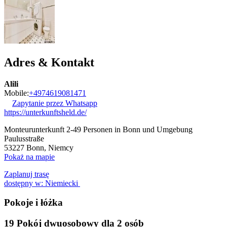
Adres & Kontakt
Alili
Mobile:
+4974619081471
Zapytanie przez Whatsapp
https://unterkunftsheld.de/
Monteurunterkunft 2-49 Personen in Bonn und Umgebung
Paulusstraße
53227
Bonn, Niemcy
Pokaż na mapie
Zaplanuj trasę
dostępny w: Niemiecki
Pokoje i łóżka
19 Pokój dwuosobowy dla 2 osób