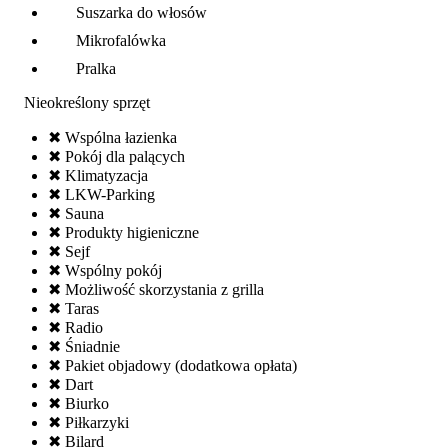
Suszarka do włosów
Mikrofalówka
Pralka
Nieokreślony sprzęt
✖ Wspólna łazienka
✖ Pokój dla palących
✖ Klimatyzacja
✖ LKW-Parking
✖ Sauna
✖ Produkty higieniczne
✖ Sejf
✖ Wspólny pokój
✖ Możliwość skorzystania z grilla
✖ Taras
✖ Radio
✖ Śniadnie
✖ Pakiet objadowy (dodatkowa opłata)
✖ Dart
✖ Biurko
✖ Piłkarzyki
✖ Bilard