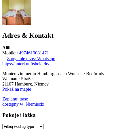
Adres & Kontakt
Alili
Mobile:
+4974619081471
Zapytanie przez Whatsapp
https://unterkunftsheld.de/
Monteurzimmer in Hamburg - nach Wunsch / Bedürfnis
Weimarer Straße
21107
Hamburg, Niemcy
Pokaż na mapie
Zaplanuj trasę
dostępny w: Niemiecki
Pokoje i łóżka