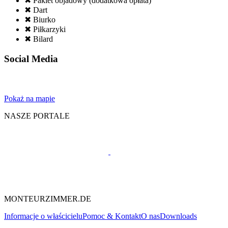
✖ Pakiet objadowy (dodatkowa opłata)
✖ Dart
✖ Biurko
✖ Piłkarzyki
✖ Bilard
Social Media
Pokaż na mapie
NASZE PORTALE
MONTEURZIMMER.DE
Informacje o właścicielu
Pomoc & Kontakt
O nas
Downloads