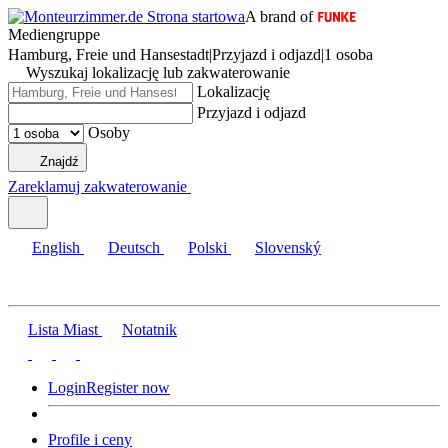
A brand of
Mediengruppe
Hamburg, Freie und Hansestadt
|
Przyjazd i odjazd
|
1 osoba
Wyszukaj lokalizację lub zakwaterowanie
Lokalizację
Przyjazd i odjazd
Osoby
Znajdź
Zareklamuj zakwaterowanie
English
Deutsch
Polski
Slovenský
Lista Miast
Notatnik
Login
Register now
Profile i ceny