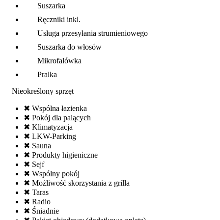
Suszarka
Ręczniki inkl.
Usługa przesyłania strumieniowego
Suszarka do włosów
Mikrofalówka
Pralka
Nieokreślony sprzęt
✖ Wspólna łazienka
✖ Pokój dla palących
✖ Klimatyzacja
✖ LKW-Parking
✖ Sauna
✖ Produkty higieniczne
✖ Sejf
✖ Wspólny pokój
✖ Możliwość skorzystania z grilla
✖ Taras
✖ Radio
✖ Śniadnie