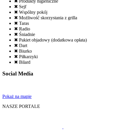
✖ Produkty higieniczne
✖ Sejf
✖ Wspólny pokój
✖ Możliwość skorzystania z grilla
✖ Taras
✖ Radio
✖ Śniadnie
✖ Pakiet objadowy (dodatkowa opłata)
✖ Dart
✖ Biurko
✖ Piłkarzyki
✖ Bilard
Social Media
Pokaż na mapie
NASZE PORTALE