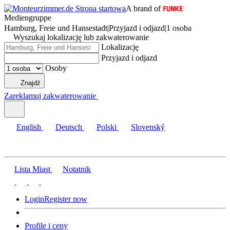
A brand of
Mediengruppe
Hamburg, Freie und Hansestadt
|
Przyjazd i odjazd
|
1 osoba
Wyszukaj lokalizację lub zakwaterowanie
Lokalizację
Przyjazd i odjazd
Osoby
Znajdź
Zareklamuj zakwaterowanie
English
Deutsch
Polski
Slovenský
Lista Miast
Notatnik
Login
Register now
Profile i ceny